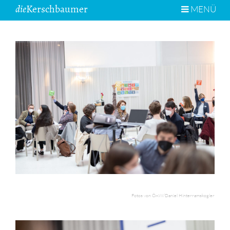
die
Kerschbaumer
MENÜ
Fotos von ÖAW/Daniel Hinterramskogler